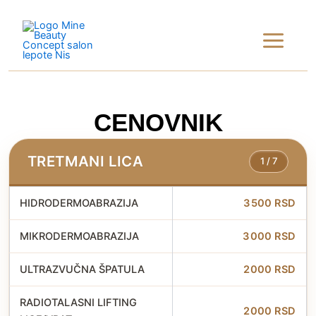
Skip
Main
to
content
Menu
CENOVNIK
TRETMANI LICA
1 / 7
HIDRODERMOABRAZIJA
3500 RSD
MIKRODERMOABRAZIJA
3000 RSD
ULTRAZVUČNA ŠPATULA
2000 RSD
RADIOTALASNI LIFTING
2000 RSD