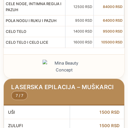
CELE NOGE, INTIMNA REGIJA I
12500 RSD
84000 RSD
PAZUH
POLA NOGU I RUKU I PAZUH
9500 RSD
64000 RSD
CELO TELO
14000 RSD
95000 RSD
CELO TELO I CELO LICE
16000 RSD
105000 RSD
LASERSKA EPILACIJA – MUŠKARCI
7 / 7
UŠI
1500 RSD
ZULUFI
1500 RSD