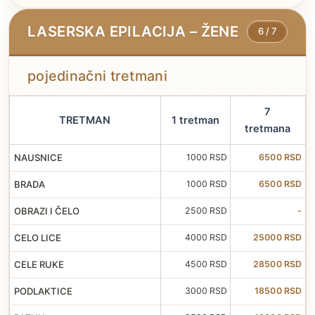
LASERSKA EPILACIJA – ŽENE
6 / 7
pojedinačni tretmani
7
TRETMAN
1 tretman
tretmana
NAUSNICE
1000 RSD
6500 RSD
BRADA
1000 RSD
6500 RSD
OBRAZI I ČELO
2500 RSD
-
CELO LICE
4000 RSD
25000 RSD
CELE RUKE
4500 RSD
28500 RSD
PODLAKTICE
3000 RSD
18500 RSD