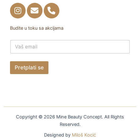
Budite u toku sa akcijama
E
E
m
m
a
a
i
i
l
l
Pretplati se
E
m
a
i
l
E
m
a
i
Copyright © 2026 Mine Beauty Concept. All Rights
l
Reserved.
Designed by
Miloš Kocić