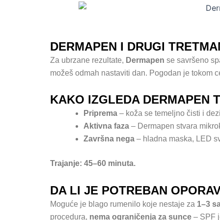
DERMAPEN I DRUGI TRETMA
Za ubrzane rezultate,
Dermapen
se savršeno sp
možeš odmah nastaviti dan. Pogodan je tokom cel
KAKO IZGLEDA DERMAPEN 
Priprema
– koža se temeljno čisti i dez
Aktivna faza
– Dermapen stvara mikrok
Završna nega
– hladna maska, LED sve
Trajanje: 45–60 minuta.
DA LI JE POTREBAN OPORA
Moguće je blago rumenilo koje nestaje za
1–3 s
procedura,
nema ograničenja za sunce
– SPF j