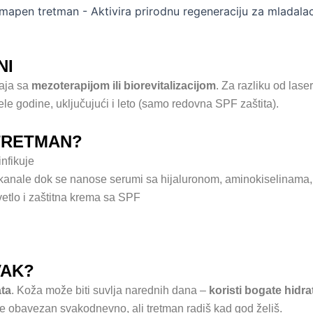
NI
aja sa
mezoterapijom ili biorevitalizacijom
. Za razliku od las
e godine, uključujući i leto (samo redovna SPF zaštita).
TRETMAN?
infikuje
anale dok se nanose serumi sa hijaluronom, aminokiselinama, 
tlo i zaštitna krema sa SPF
VAK?
ata
. Koža može biti suvlja narednih dana –
koristi bogate hidr
e obavezan svakodnevno, ali tretman radiš kad god želiš.