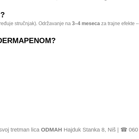
I?
eđuje stručnjak). Održavanje na
3–4 meseca
za trajne efekte –
 DERMAPENOM?
svoj tretman lica
ODMAH
Hajduk Stanka 8, Niš | ☎ 060