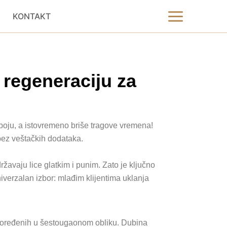
Main
KONTAKT
Menu
 regeneraciju za
u boju, a istovremeno briše tragove vremena!
bez veštačkih dodataka.
žavaju lice glatkim i punim. Zato je ključno
verzalan izbor: mlađim klijentima uklanja
raspoređenih u šestougaonom obliku. Dubina