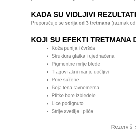
KADA SU VIDLJIVI REZULTAT
Preporučuje se
serija od 3 tretmana
(razmak odr
KOJI SU EFEKTI TRETMANA
Koža punija i čvršća
Struktura glatka i ujednačena
Pigmentne mrlje blede
Tragovi akni manje uočljivi
Pore sužene
Boja tena ravnomerna
Plitke bore izbledele
Lice podignuto
Strije svetlije i pliće
Rezerviši 