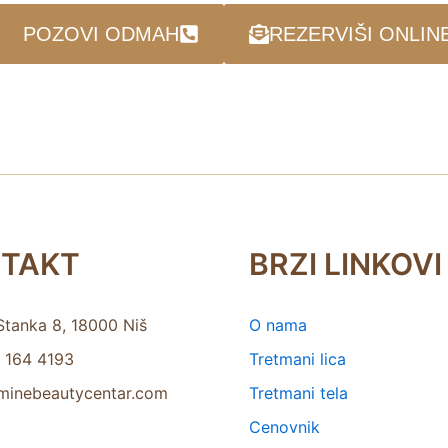
POZOVI ODMAH
REZERVIŠI ONLIN
TAKT
BRZI LINKOVI
Stanka 8, 18000 Niš
O nama
 164 4193
Tretmani lica
minebeautycentar.com
Tretmani tela
Cenovnik