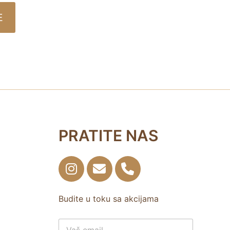
E
PRATITE NAS
Budite u toku sa akcijama
E
E
m