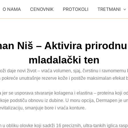
O NAMA
CENOVNIK
PROTOKOLI
TRETMANI
n Niš – Aktivira prirodnu
mladalački ten
koži daje novi život – vraća volumen, sjaj, čvrstinu i ravnomern
pokreće unutrašnje rezerve kože i postiže maksimalan efekat 
r se usporava stvaranje kolagena i elastina – proteina koji odr
oje podstiču obnovu iz dubine. U moru opcija, Dermapen je uni
vitalizaciju, smanjuje bore i vraća konture.
m u obliku olovke koji sadrži 16 preciznih, ultra-tankih iglica 