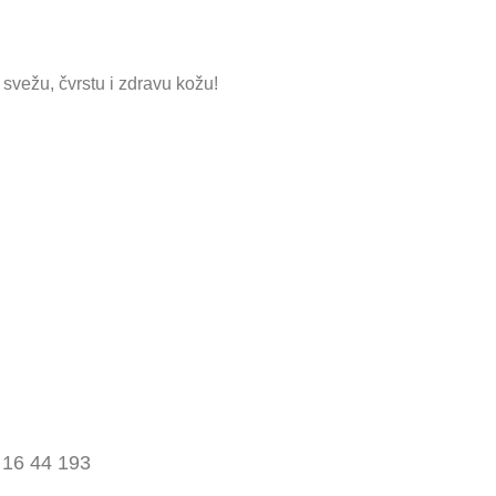
 svežu, čvrstu i zdravu kožu!
 16 44 193