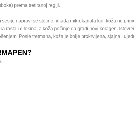
oke) prema tretiranoj regiji.
sesije napravi se stotine hiljada mikrokanala koji koža ne primeć
a rasta i citokina, a koža počinje da gradi novi kolagen. Istovrem
enjem. Posle tretmana, koža je bolje prokrvljena, sjajna i uje
RMAPEN?
š: