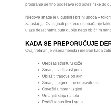
prodiranja se fino podešava (od površinske do dub
Njegova snaga je u gustini i brzini uboda – tokom 
zarastanja. Ovi signali pokreću oslobađanje faktor
ulaze desetinama puta dublje nego običnim nanoš
KADA SE PREPORUČUJE DE
Ovaj tretman je višenamenski i idealan kada želi
Ulepšati strukturu kože
Smanjiti vidljivost pora
Ublažiti tragove od akni
Smanjiti pigmentne nepravilnosti
Osvežiti umoran izgled
Umanjiti strije na telu
Podići tonus lica i vrata