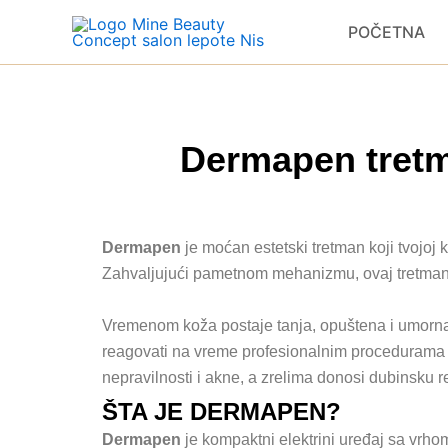
Skip
POČETNA
to
content
Dermapen tretma
Dermapen
je moćan estetski tretman koji tvojoj 
Zahvaljujući pametnom mehanizmu, ovaj tretman 
Vremenom koža postaje tanja, opuštena i umorna je
reagovati na vreme profesionalnim procedurama k
nepravilnosti i akne, a zrelima donosi dubinsku re
ŠTA JE DERMAPEN?
Dermapen
je kompaktni elektrini uređaj sa vrho